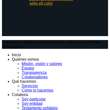
Copyright © 2026 Fundación Kyrios. Todos los derechos
Reservados.
Inicio
Quiénes somos
Misión, visión y valores
Equipo
Transparencia
Colaboradores
Qué hacemos
Servicios
Cómo lo hacemos
Colabora
Soy particular
Soy entidad
Testamento solidario