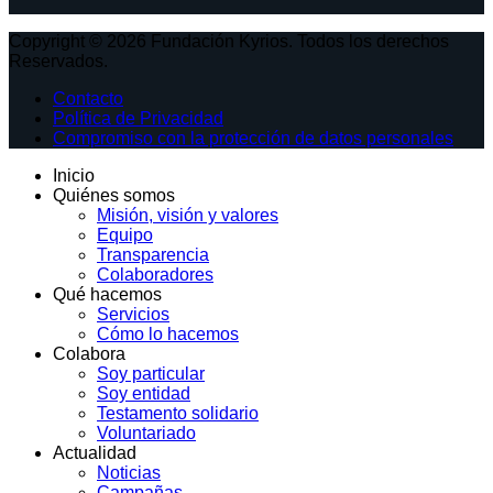
Copyright © 2026 Fundación Kyrios. Todos los derechos
Reservados.
Contacto
Política de Privacidad
Compromiso con la protección de datos personales
Inicio
Quiénes somos
Misión, visión y valores
Equipo
Transparencia
Colaboradores
Qué hacemos
Servicios
Cómo lo hacemos
Colabora
Soy particular
Soy entidad
Testamento solidario
Voluntariado
Actualidad
Noticias
Campañas